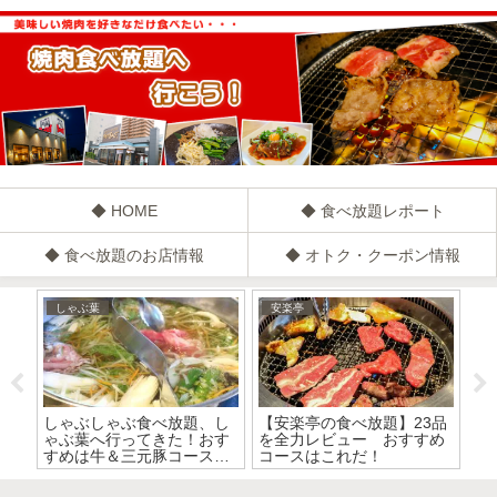
◆ HOME
◆ 食べ放題レポート
◆ 食べ放題のお店情報
◆ オトク・クーポン情報
しゃぶ葉
安楽亭
焼
て
しゃぶしゃぶ食べ放題、し
【安楽亭の食べ放題】23品
焼
コ
ゃぶ葉へ行ってきた！おす
を全力レビュー おすすめ
て
ー、
すめは牛＆三元豚コース
コースはこれだ！
が
も
【しゃぶ葉完全ガイド】
放
し